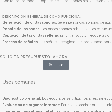
Con todos los modos Doppler incluidos, podrás realizar exámenes 
DESCRIPCIÓN GENERAL DE CÓMO FUNCIONA.
Generación de ondas sonoras:
Se emiten ondas sonoras de alta 
Rebote de las ondas:
Las ondas sonoras rebotan en las estructura
Captación de las ondas reflejadas:
El transductor recoge las on
Proceso de señales:
Las señales recogidas son procesadas por el
SOLICITA PRESUPUESTO ¡AHORA!
Solicitar
Usos comunes:
Diagnóstico prenatal:
Los ecógrafos se utilizan para realizar ecog
Evaluación de órganos internos:
Permiten examinar órganos intern
Imágenes musculoesqueléticas:
Se emplean para evaluar múscul